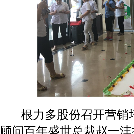
根力多股份召开营销培
顾问百年盛世总裁赵一沣